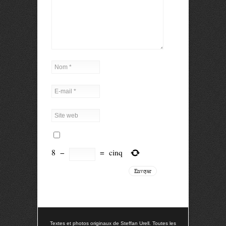
8
−
=
cinq
Textes et photos originaux de Steffan Urell. Toutes les