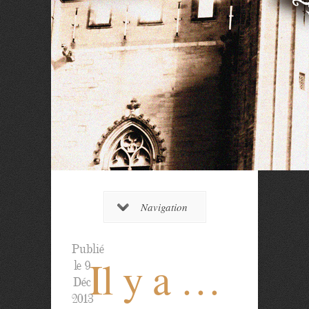
Navigation
Publié
Il y a …
le 9
Déc
2013