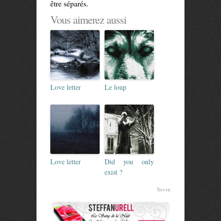
être séparés.
Vous aimerez aussi
Love letter
Le loup
Love letter
Did you only
exist ?
Sovrn