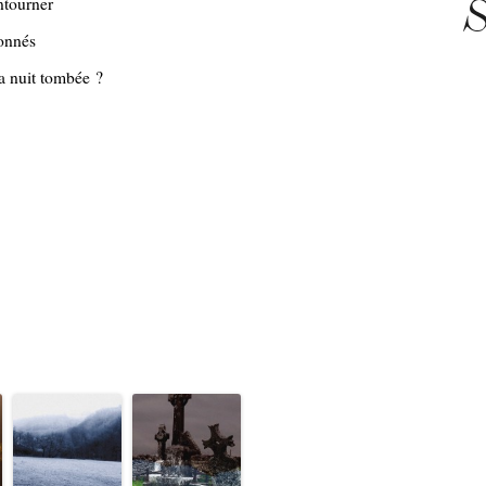
S
ontourner
onnés
la nuit tombée ?