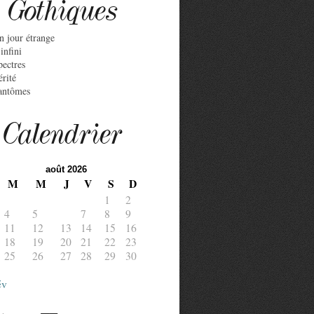
Gothiques
n jour étrange
infini
pectres
érité
antômes
Calendrier
août 2026
M
M
J
V
S
D
1
2
4
5
6
7
8
9
11
12
13
14
15
16
18
19
20
21
22
23
25
26
27
28
29
30
év