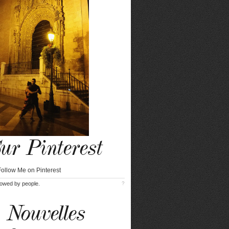
ur Pinterest
lowed by
people.
?
Nouvelles