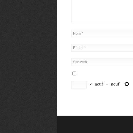
×
neuf
=
neuf