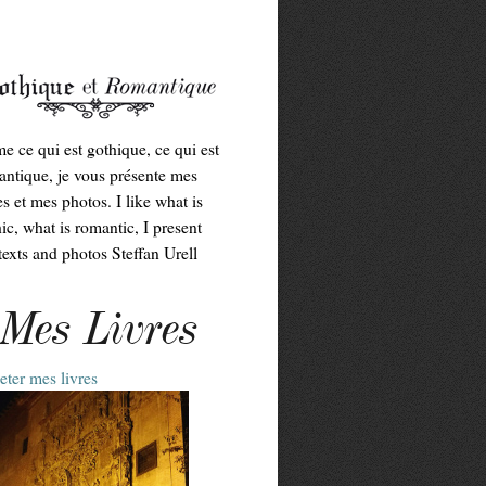
me ce qui est gothique, ce qui est
ntique, je vous présente mes
es et mes photos. I like what is
ic, what is romantic, I present
exts and photos Steffan Urell
Mes Livres
ter mes livres