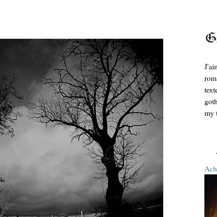
J'ai
roma
text
goth
my t
Ache