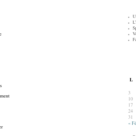
U
L’
S
e
V
F
L
s
3
ement
10
17
24
31
« F
er