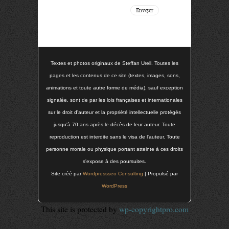
Textes et photos originaux de Steffan Urell. Toutes les
pages et les contenus de ce site (textes, images, sons,
animations et toute autre forme de média), sauf exception
signalée, sont de par les lois françaises et internationales
sur le droit d'auteur et la propriété intellectuelle protégés
jusqu'à 70 ans après le décès de leur auteur. Toute
reproduction est interdite sans le visa de l'auteur. Toute
personne morale ou physique portant atteinte à ces droits
s'expose à des poursuites.
Site créé par
Wordpressseo Consulting
| Propulsé par
WordPress
This site is protected by
wp-copyrightpro.com