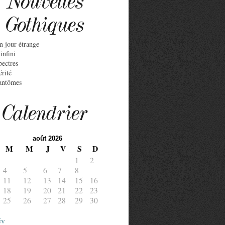
Nouvelles
Gothiques
n jour étrange
infini
pectres
érité
antômes
Calendrier
août 2026
M
M
J
V
S
D
1
2
4
5
6
7
8
9
11
12
13
14
15
16
18
19
20
21
22
23
25
26
27
28
29
30
év