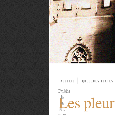
Accueil
Quelques textes
Publié
Les pleur
le
29
Nov