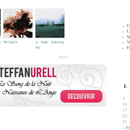
U
L’
S
V
u
We held it
A blade following
day
F
Sovrn
L
3
10
17
24
31
« F