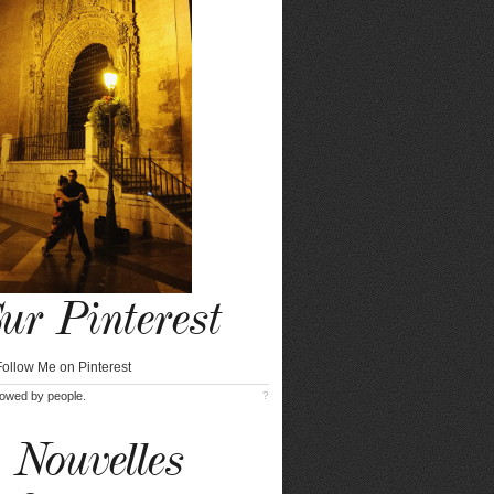
ur Pinterest
lowed by
people.
?
Nouvelles