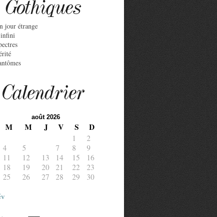
Gothiques
n jour étrange
infini
pectres
érité
antômes
Calendrier
août 2026
M
M
J
V
S
D
1
2
4
5
6
7
8
9
11
12
13
14
15
16
18
19
20
21
22
23
25
26
27
28
29
30
év