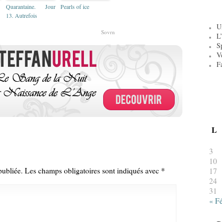
Quarantaine. Jour
Pearls of ice
13. Autrefois
U
Sovrn
L’
S
V
F
L
3
10
publiée.
Les champs obligatoires sont indiqués avec
*
17
24
31
« F