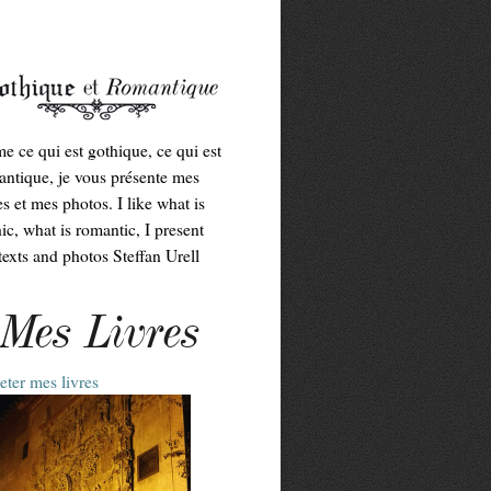
me ce qui est gothique, ce qui est
ntique, je vous présente mes
es et mes photos. I like what is
ic, what is romantic, I present
exts and photos Steffan Urell
Mes Livres
ter mes livres