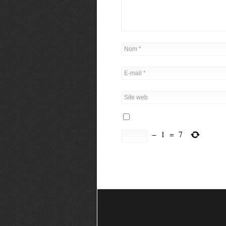
−
1
=
7