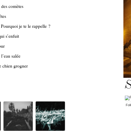
s des comètes
êtes
Pourquoi je te le rappelle ?
ui s’enfuit
our
 l’eau salée
le chien grogner
S
Fol