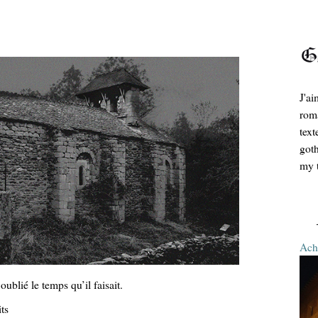
J'ai
roma
text
goth
my t
Ache
 oublié le temps qu’il faisait.
its