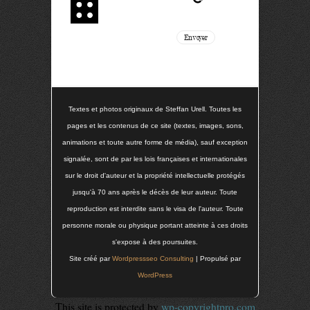
Textes et photos originaux de Steffan Urell. Toutes les
pages et les contenus de ce site (textes, images, sons,
animations et toute autre forme de média), sauf exception
signalée, sont de par les lois françaises et internationales
sur le droit d'auteur et la propriété intellectuelle protégés
jusqu'à 70 ans après le décès de leur auteur. Toute
reproduction est interdite sans le visa de l'auteur. Toute
personne morale ou physique portant atteinte à ces droits
s'expose à des poursuites.
Site créé par
Wordpressseo Consulting
| Propulsé par
WordPress
This site is protected by
wp-copyrightpro.com