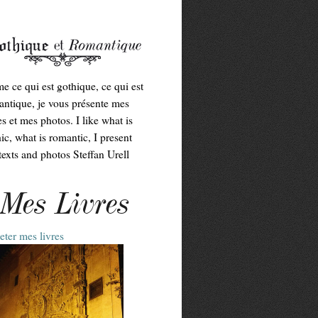
me ce qui est gothique, ce qui est
ntique, je vous présente mes
es et mes photos. I like what is
ic, what is romantic, I present
exts and photos Steffan Urell
Mes Livres
ter mes livres