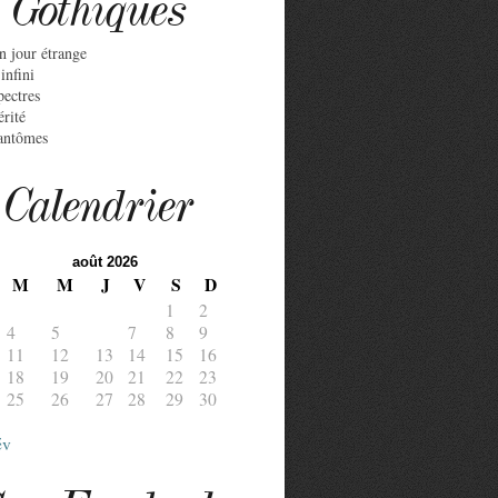
Gothiques
n jour étrange
infini
pectres
érité
antômes
Calendrier
août 2026
M
M
J
V
S
D
1
2
4
5
6
7
8
9
11
12
13
14
15
16
18
19
20
21
22
23
25
26
27
28
29
30
év