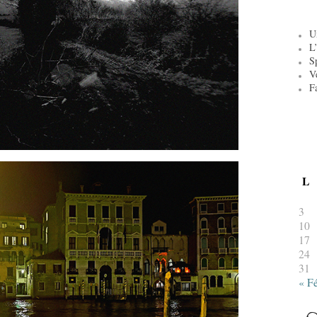
U
L’
S
V
F
L
3
10
17
24
31
« F