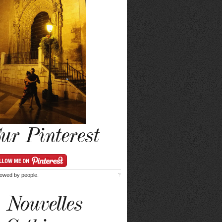
ur Pinterest
lowed by
people.
?
Nouvelles