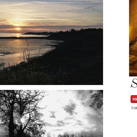
S
Fol