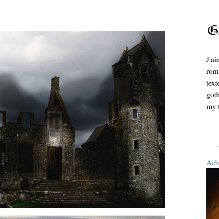
J'ai
roma
text
goth
my t
Ache