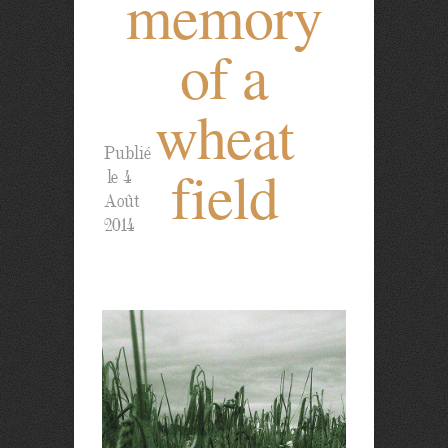
memory
of a
wheat
Publié
field
le 4
Août
2014