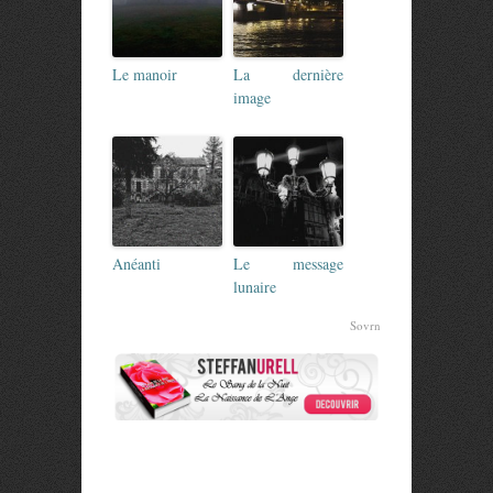
Le manoir
La dernière
image
Anéanti
Le message
lunaire
Sovrn