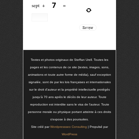
sept
+
=
Textes et photos originaux de Steffan Urell. Toutes les
pages et les contenus de ce site (textes, images, sons,
animations et toute autre forme de média), sauf exception
signalée, sont de par les lois françaises et internationales
sur le droit d'auteur et la propriété intellectuelle protégés
jusqu'à 70 ans après le décès de leur auteur. Toute
reproduction est interdite sans le visa de l'auteur. Toute
personne morale ou physique portant atteinte à ces droits
s'expose à des poursuites.
Site créé par
Wordpressseo Consulting
| Propulsé par
WordPress