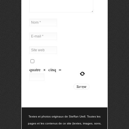
quatre
×
cinq
=
Textes et photos originaux de Steffan Urell. Toutes les
pages et les contenus de ce site (textes, images, sons,