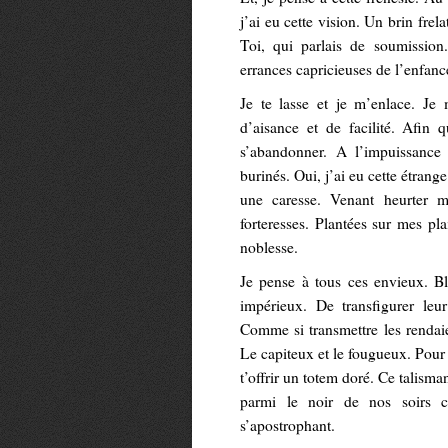
j’ai eu cette vision. Un brin fre
Toi, qui parlais de soumissio
errances capricieuses de l’enfanc
Je te lasse et je m’enlace. Je 
d’aisance et de facilité. Afin
s’abandonner. A l’impuissance
burinés. Oui, j’ai eu cette étrang
une caresse. Venant heurter m
forteresses. Plantées sur mes pl
noblesse.
Je pense à tous ces envieux. Bl
impérieux. De transfigurer leu
Comme si transmettre les rendai
Le capiteux et le fougueux. Pour
t’offrir un totem doré. Ce talism
parmi le noir de nos soirs c
s’apostrophant.