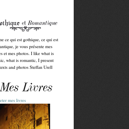
me ce qui est gothique, ce qui est
ntique, je vous présente mes
es et mes photos. I like what is
ic, what is romantic, I present
exts and photos Steffan Urell
Mes Livres
ter mes livres