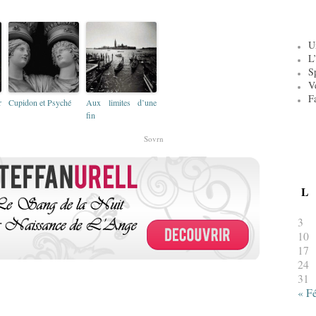
U
L’
S
V
F
r
Cupidon et Psyché
Aux limites d’une
fin
Sovrn
L
3
10
17
24
31
« F