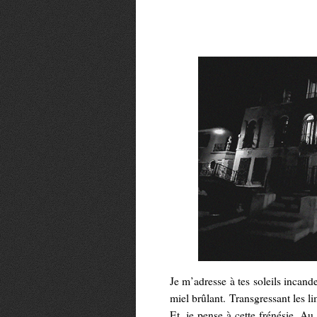
Je m’adresse à tes soleils incand
miel brûlant. Transgressant les li
Et, je pense à cette frénésie. A