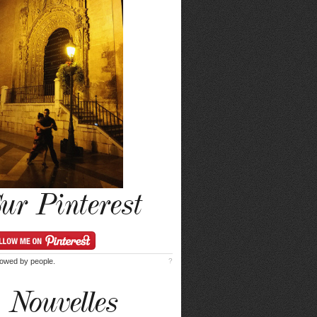
ur Pinterest
lowed by
people.
?
Nouvelles