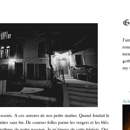
J'ai
roma
text
goth
my t
Ache
escents. A ces aurores de nos petits matins. Quand fondait le
mites sans fin. De courses folles parmi les vergers et les blés.
u rythme de notre passion. Je m’émeus de cette hérésie. Oui,