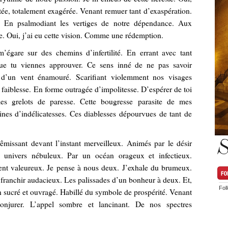
latée, totalement exagérée. Venant remuer tant d’exaspération.
n. En psalmodiant les vertiges de notre dépendance. Aux
e. Oui, j’ai eu cette vision. Comme une rédemption.
m’égare sur des chemins d’infertilité. En errant avec tant
 que tu viennes approuver. Ce sens inné de ne pas savoir
 d’un vent énamouré. Scarifiant violemment nos visages
e faiblesse. En forme outragée d’impolitesse. D’espérer de toi
es grelots de paresse. Cette bougresse parasite de mes
aines d’indélicatesses. Ces diablesses dépourvues de tant de
S
êmissant devant l’instant merveilleux. Animés par le désir
r univers nébuleux. Par un océan orageux et infectieux.
ent valeureux. Je pense à nous deux. J’exhale du brumeux.
 franchir audacieux. Les palissades d’un bonheur à deux. Et,
Fol
an sucré et ouvragé. Habillé du symbole de prospérité. Venant
onjurer. L’appel sombre et lancinant. De nos spectres