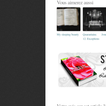
Vous aimerez aussi
My sleeping beauty
Quarantaine. Jou
12. Exceptions
Votre avis sur cet article ?