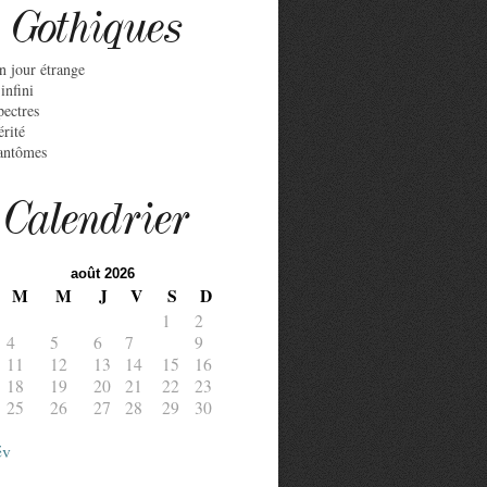
Gothiques
n jour étrange
infini
pectres
érité
antômes
Calendrier
août 2026
M
M
J
V
S
D
1
2
4
5
6
7
8
9
11
12
13
14
15
16
18
19
20
21
22
23
25
26
27
28
29
30
év