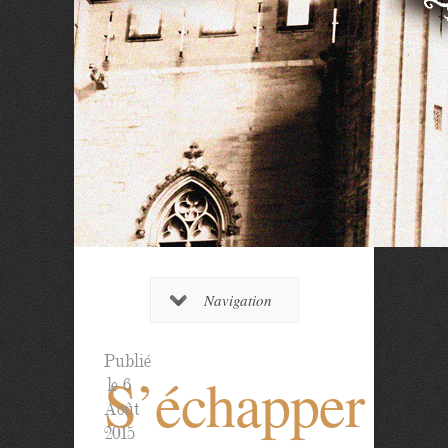
Navigation
Publié
S’échapper
le 6
Août
2015