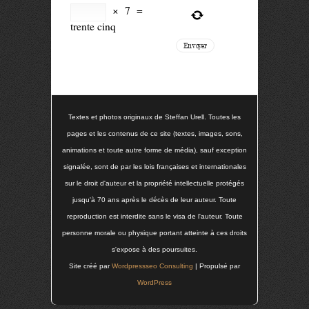
×
7
=
trente cinq
Textes et photos originaux de Steffan Urell. Toutes les
pages et les contenus de ce site (textes, images, sons,
animations et toute autre forme de média), sauf exception
signalée, sont de par les lois françaises et internationales
sur le droit d'auteur et la propriété intellectuelle protégés
jusqu'à 70 ans après le décès de leur auteur. Toute
reproduction est interdite sans le visa de l'auteur. Toute
personne morale ou physique portant atteinte à ces droits
s'expose à des poursuites.
Site créé par
Wordpressseo Consulting
| Propulsé par
WordPress