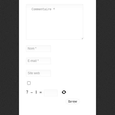
7
−
1
=