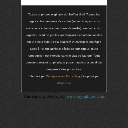
Textes et photos originaux de Steffan Urell. Toutes les
pages et les contenus de ce site (textes, images, sons,
animations et toute autre forme de média), sauf exception
signalée, sont de par les lois françaises et internationales
sur le droit d'auteur et la propriété intellectuelle protégés
jusqu'à 70 ans après le décès de leur auteur. Toute
reproduction est interdite sans le visa de l'auteur. Toute
personne morale ou physique portant atteinte à ces droits
s'expose à des poursuites.
Site créé par
Wordpressseo Consulting
| Propulsé par
WordPress
This site is protected by
wp-copyrightpro.com