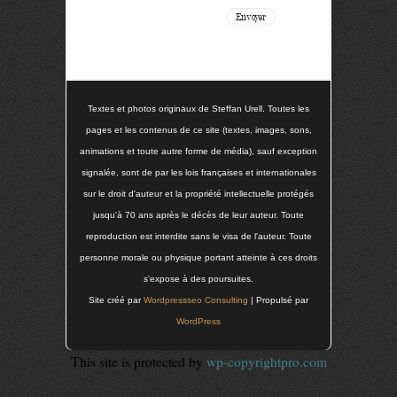
Textes et photos originaux de Steffan Urell. Toutes les
pages et les contenus de ce site (textes, images, sons,
animations et toute autre forme de média), sauf exception
signalée, sont de par les lois françaises et internationales
sur le droit d'auteur et la propriété intellectuelle protégés
jusqu'à 70 ans après le décès de leur auteur. Toute
reproduction est interdite sans le visa de l'auteur. Toute
personne morale ou physique portant atteinte à ces droits
s'expose à des poursuites.
Site créé par
Wordpressseo Consulting
| Propulsé par
WordPress
This site is protected by
wp-copyrightpro.com