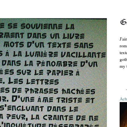
J'ai
roma
text
goth
my t
Ache