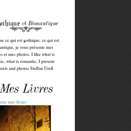
me ce qui est gothique, ce qui est
ntique, je vous présente mes
es et mes photos. I like what is
ic, what is romantic, I present
exts and photos Steffan Urell
Mes Livres
ter mes livres