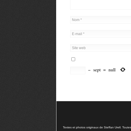
−
sept
=
null
Textes et photos originaux de Steffan Urell. Toute