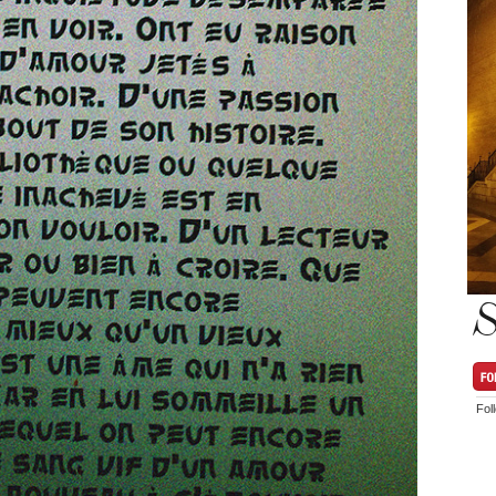
S
Fol