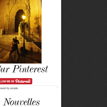
ur Pinterest
lowed by
people.
?
Nouvelles