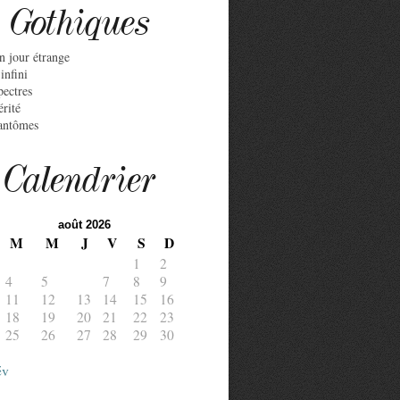
Gothiques
n jour étrange
infini
pectres
érité
antômes
Calendrier
août 2026
M
M
J
V
S
D
1
2
4
5
6
7
8
9
11
12
13
14
15
16
18
19
20
21
22
23
25
26
27
28
29
30
év