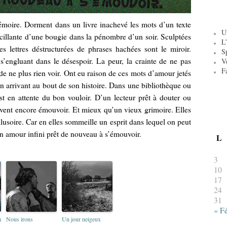
émoire. Dorment dans un livre inachevé les mots d’un texte
U
acillante d’une bougie dans la pénombre d’un soir. Sculptées
L’
es lettres déstructurées de phrases hachées sont le miroir.
S
’engluant dans le désespoir. La peur, la crainte de ne pas
V
F
e ne plus rien voir. Ont eu raison de ces mots d’amour jetés
on arrivant au bout de son histoire. Dans une bibliothèque ou
st en attente du bon vouloir. D’un lecteur prêt à douter ou
euvent encore émouvoir. Et mieux qu’un vieux grimoire. Elles
llusoire. Car en elles sommeille un esprit dans lequel on peut
un amour infini prêt de nouveau à s’émouvoir.
L
3
10
17
24
31
« F
à
Nous irons
Un jour neigeux