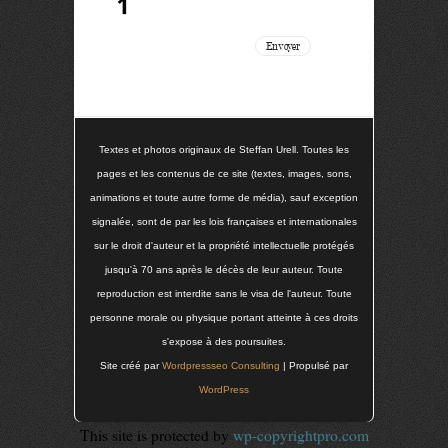
Textes et photos originaux de Steffan Urell. Toutes les
pages et les contenus de ce site (textes, images, sons,
animations et toute autre forme de média), sauf exception
signalée, sont de par les lois françaises et internationales
sur le droit d'auteur et la propriété intellectuelle protégés
jusqu'à 70 ans après le décès de leur auteur. Toute
reproduction est interdite sans le visa de l'auteur. Toute
personne morale ou physique portant atteinte à ces droits
s'expose à des poursuites.
Site créé par
Wordpressseo Consulting
| Propulsé par
WordPress
This site is protected by
wp-copyrightpro.com