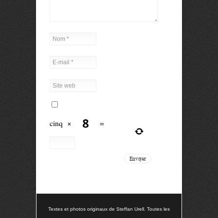
cinq
×
=
Textes et photos originaux de Steffan Urell. Toutes les