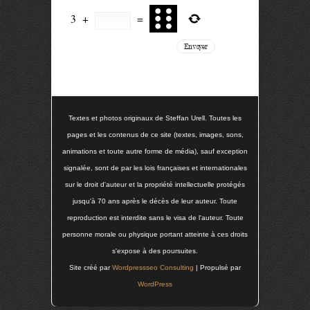
3
+
=
Textes et photos originaux de Steffan Urell. Toutes les
pages et les contenus de ce site (textes, images, sons,
animations et toute autre forme de média), sauf exception
signalée, sont de par les lois françaises et internationales
sur le droit d'auteur et la propriété intellectuelle protégés
jusqu'à 70 ans après le décès de leur auteur. Toute
reproduction est interdite sans le visa de l'auteur. Toute
personne morale ou physique portant atteinte à ces droits
s'expose à des poursuites.
Site créé par
Wordpressseo Consulting
| Propulsé par
WordPress