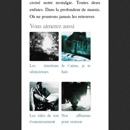
croisé notre nostalgie. Toutes deux
enfuies. Dans la profondeur de marais.
Où ne pourrons jamais les retrouver.
Vous aimerez aussi
Les émotions
Je t’aime, je te
silencieuses
hais
Les râles de ton
Nos effusions
évanouissement
pour oraison