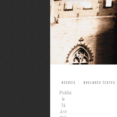
Accueil
Quelques textes
Publié
le
24
Avr