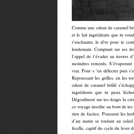
Comme une odeur de caramel brûlé
et le lait ingrédients que tu vou
t’enchanter, le rêve pour te con
lendemain. Comptant sur ses doi
l’appel de t’évader au travers d
moindres remords. S’évaporant 
vrai. Pour s ‘en délecter puis s’
Repoussant les grilles, en les tor
odeur de caramel brûlé s’échappa
ingrédients que tu peux lécher
Dégoulinent sur tes doigts la cr
ce voyage insolite au bout de tes
rien de factice. Poussent les he
d’un matin se tordant au sole
ficelle, captif du cycle du lever