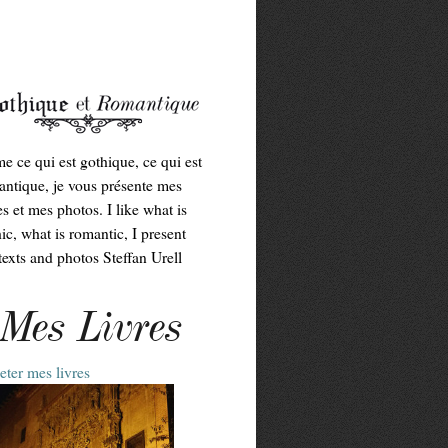
me ce qui est gothique, ce qui est
ntique, je vous présente mes
es et mes photos. I like what is
ic, what is romantic, I present
exts and photos Steffan Urell
Mes Livres
ter mes livres