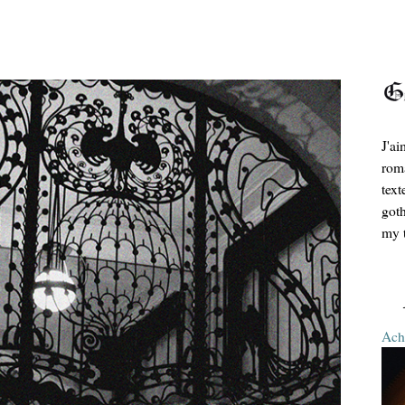
J'ai
roma
text
goth
my t
Ache