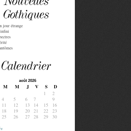
Nouvelles
Gothiques
n jour étrange
infini
pectres
érité
antômes
Calendrier
août 2026
M
M
J
V
S
D
1
2
4
5
6
7
8
9
11
12
13
14
15
16
18
19
20
21
22
23
25
26
27
28
29
30
év