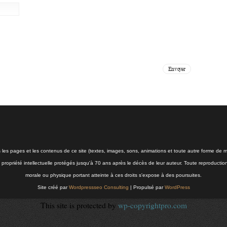
s les pages et les contenus de ce site (textes, images, sons, animations et toute autre forme de mé
la propriété intellectuelle protégés jusqu'à 70 ans après le décès de leur auteur. Toute reproductio
morale ou physique portant atteinte à ces droits s'expose à des poursuites.
Site créé par
Wordpressseo Consulting
| Propulsé par
WordPress
This site is protected by
wp-copyrightpro.com