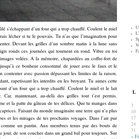
U
 s’échappant d’un four qui a trop chauffé. Coulent le miel
L’
drais lécher si tu le pouvais. Tu n’as que l’imagination pour
S
tenter. Devant les grilles d’un sombre matin à la lune sans
V
gts ronds ces journées qui tournent en rond. Vibre en toi
F
’images volées. A la mémoire, chapardées au coffre-fort de
jusqu’à ce bonheur consommé de jouer avec le faux et le
en contenter avec passion dépassant les limites de la raison.
dant, rapetissant les interdits en les broyant. Tu aimes cette
nt d’un four qui a trop chauffé. Coulent le miel et le lait
L
. Car, maintenant, au-delà des grilles tout t’est permis.
ème et la patte du gâteau de tes délices. Que tu manges dans
3
 caprices. Faisant du monde imaginaire une terre qui n’a plus
10
17
rbes et les mirages de tes prochains voyages. Dans l’air pur
24
il comme un pantin. Aux membres tenus par des bouts de
31
 du jour, de son coucher dans un grand bal pour toujours. Sur
« F