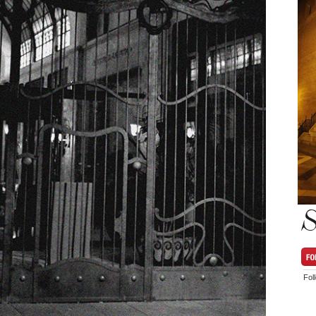
S
Fol