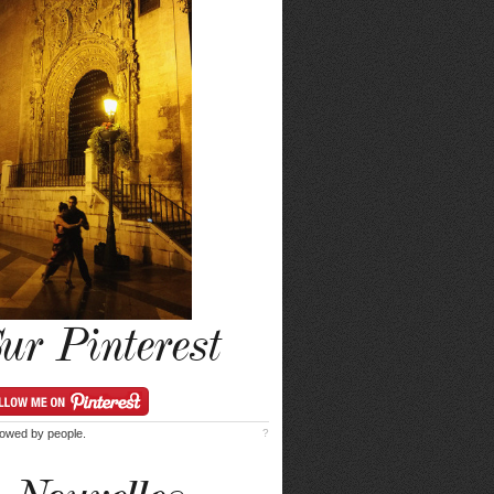
ur Pinterest
lowed by
people.
?