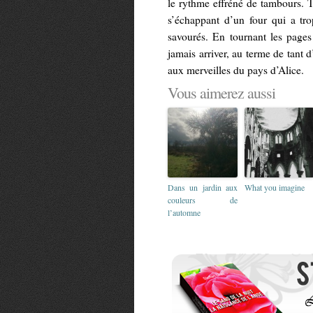
le rythme effréné de tambours. T
s’échappant d’un four qui a trop
savourés. En tournant les pages 
jamais arriver, au terme de tant d’
aux merveilles du pays d’Alice.
Vous aimerez aussi
Dans un jardin aux
What you imagine
couleurs de
l’automne