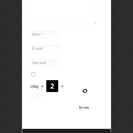
cinq
+
=