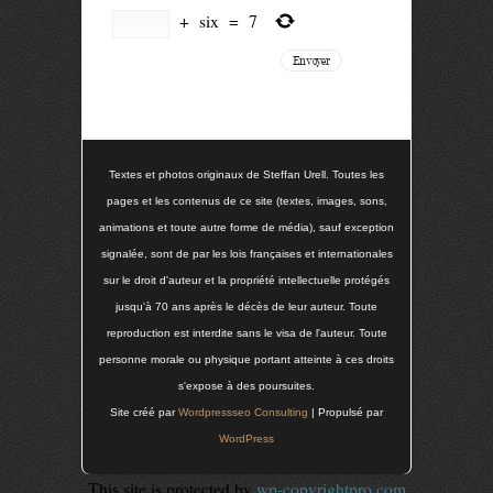
+
six
=
7
Textes et photos originaux de Steffan Urell. Toutes les
pages et les contenus de ce site (textes, images, sons,
animations et toute autre forme de média), sauf exception
signalée, sont de par les lois françaises et internationales
sur le droit d'auteur et la propriété intellectuelle protégés
jusqu'à 70 ans après le décès de leur auteur. Toute
reproduction est interdite sans le visa de l'auteur. Toute
personne morale ou physique portant atteinte à ces droits
s'expose à des poursuites.
Site créé par
Wordpressseo Consulting
| Propulsé par
WordPress
This site is protected by
wp-copyrightpro.com