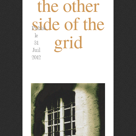
the other
side of the
Publié
grid
le
31
Juil
2012