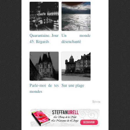
Quarantaine. Jour
Un monde
45. Regards
désenchanté
Parle-moi de tes
Sur une plage
mondes
Sovrn