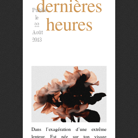
dernières
Publié
heures
le
22
Août
2013
Dans l’exagération d’une extrême
lenteur. Est née sur ton visage