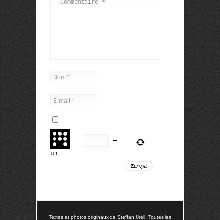
−
=
un
Textes et photos originaux de Steffan Urell. Toutes les