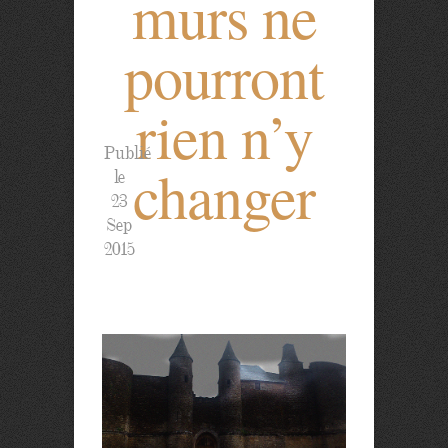
murs ne
pourront
rien n’y
Publié
changer
le
23
Sep
2015