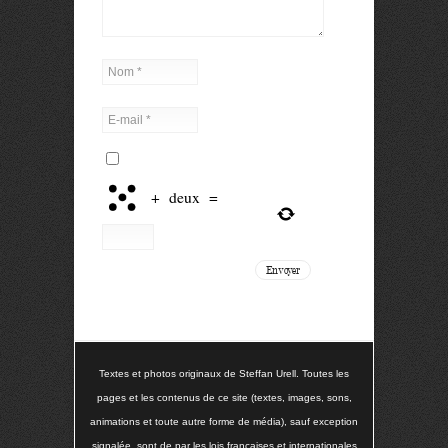
+
deux
=
Textes et photos originaux de Steffan Urell. Toutes les
pages et les contenus de ce site (textes, images, sons,
animations et toute autre forme de média), sauf exception
signalée, sont de par les lois françaises et internationales