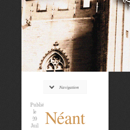
Navigation
Publié
Néant
le
20
Juil