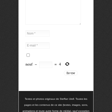
neuf
−
=
4
Textes et photos originaux de Steffan Urell. Toutes les
pages et les contenus de ce site (textes, images, sons,
animations et toute autre forme de média), sauf exception