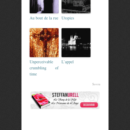
Au bout de la rue
Utopies
Unperceivable
L’appel
crumbling of
time
Sovrn