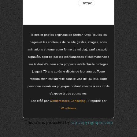
Textes et photos originaux de Steffan Urell. Toutes les
pages et les contenus de ce site (textes, images, sons,
animations et toute autre forme de média), sauf exception
signalée, sont de par les lois françaises et internationales
sur le droit d'auteur et la propriété intellectuelle protégés
jusqu'à 70 ans après le décès de leur auteur. Toute
reproduction est interdite sans le visa de l'auteur. Toute
personne morale ou physique portant atteinte à ces droits
s'expose à des poursuites.
Site créé par
Wordpressseo Consulting
| Propulsé par
WordPress
This site is protected by
wp-copyrightpro.com