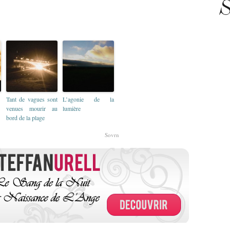
S
Tant de vagues sont
L’agonie de la
venues mourir au
lumière
bord de la plage
Sovrn