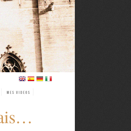
Mes videos
tais…