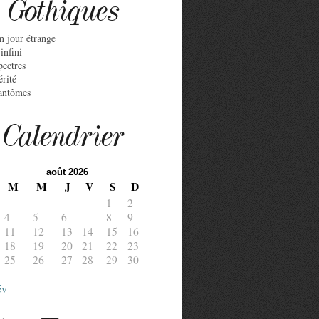
Gothiques
n jour étrange
infini
pectres
érité
antômes
Calendrier
août 2026
M
M
J
V
S
D
1
2
4
5
6
7
8
9
11
12
13
14
15
16
18
19
20
21
22
23
25
26
27
28
29
30
év