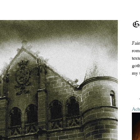
J'ai
roma
text
goth
my t
Ache