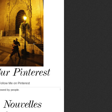
ur Pinterest
lowed by
people.
?
Nouvelles