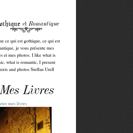
me ce qui est gothique, ce qui est
ntique, je vous présente mes
es et mes photos. I like what is
ic, what is romantic, I present
exts and photos Steffan Urell
Mes Livres
ter mes livres