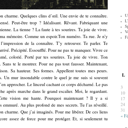
U
Ton charme. Quelques clins d’œil. Une envie de te connaître.
L’
ensé. Peut-être trop ? Idéalisant. Rêvant. Fabriquant une
S
ienne. La tienne ? La faute à tes sourires. Ta joie de vivre.
V
ns ma mémoire. Comme un espoir.Ton numéro. Ta rue. Je n’y
F
 l’impression de la connaître. T’y retrouver. Te parler. Te
arrivé. Précipité. Essoufflé. Pour ne pas te manquer. Vivre ce
smé, colorié. Porté par tes sourires. Ta joie de vivre. Ton
Sans te le montrer. Pour ne pas tout fausser. Maintenant,
aison. Sa hauteur. Ses formes. Appellent toutes mes peurs.
L
s. Un mur insondable contre le quel je me suis si souvent
M’en approcher. Le linceul cachant ce corps décharné. Le pas
3
he après marche dans le grand escalier. Moi, le regardant.
10
 Cette vision me hante. Pourquoi maintenant ? Il y a si
17
24
s emmuré. Au plus profond de mes secrets. Tu l’as réveillé.
31
Ton charme. Que j’ai imaginés. Pour me libérer. De ces liens
« F
core assez de force pour me protéger. Et, si seulement tu