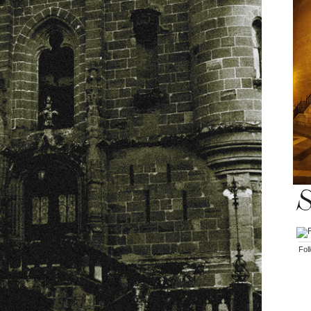
S
Fol