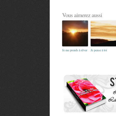
Vous aimerez aussi
Je me prends à rêver
Je pense à toi