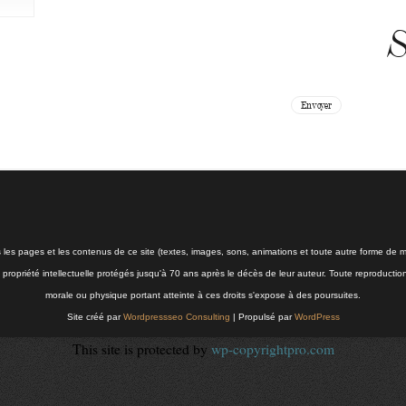
S
s les pages et les contenus de ce site (textes, images, sons, animations et toute autre forme de mé
la propriété intellectuelle protégés jusqu'à 70 ans après le décès de leur auteur. Toute reproductio
morale ou physique portant atteinte à ces droits s'expose à des poursuites.
Site créé par
Wordpressseo Consulting
| Propulsé par
WordPress
This site is protected by
wp-copyrightpro.com