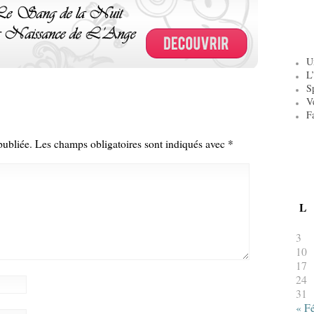
U
L’
S
V
F
publiée.
Les champs obligatoires sont indiqués avec
*
L
3
10
17
24
31
« F