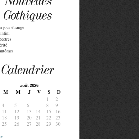
Nouvelles
Gothiques
n jour étrange
infini
pectres
érité
antômes
Calendrier
août 2026
M
M
J
V
S
D
1
2
4
5
6
7
8
9
11
12
13
14
15
16
18
19
20
21
22
23
25
26
27
28
29
30
év