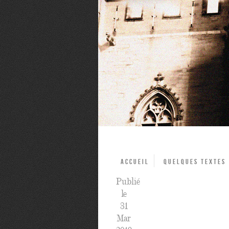
Accueil
Quelques textes
Publié
le
31
Mar