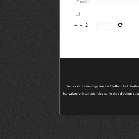
4
−
2
=
Textes et photos originaux de Steffan Urell. Toute
françaises et internationales sur le droit d'auteur et 