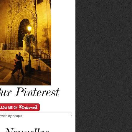
ur Pinterest
lowed by
people.
?