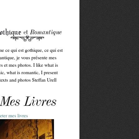
me ce qui est gothique, ce qui est
ntique, je vous présente mes
es et mes photos. I like what is
ic, what is romantic, I present
exts and photos Steffan Urell
Mes Livres
ter mes livres