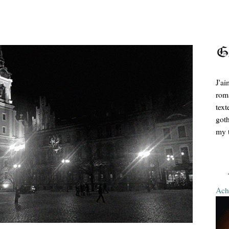
J'ai
roma
text
goth
my t
Ache