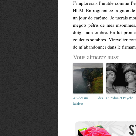
J’implorerais l’inutile comme l
HLM. En rognant ce trognon de 
un jour de carême. Je tuerais mon
mégots pétris de mes insomnies. 
doigt mon ombre. En lui prometta
couleurs sombres. Virevolter com
de m’abandonner dans le firmam
Vous aimerez aussi
Au-dessus des
Cupidon et Psyché
falaises