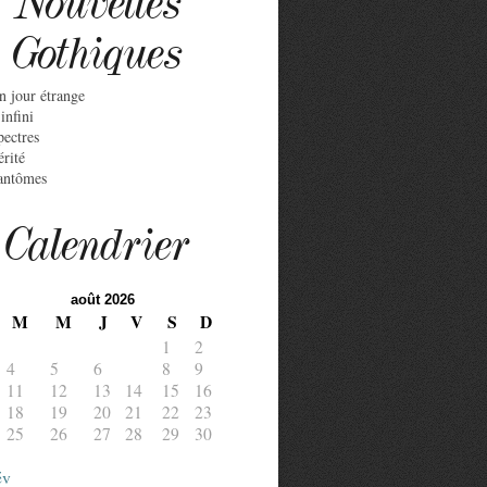
Nouvelles
Gothiques
n jour étrange
infini
pectres
érité
antômes
Calendrier
août 2026
M
M
J
V
S
D
1
2
4
5
6
7
8
9
11
12
13
14
15
16
18
19
20
21
22
23
25
26
27
28
29
30
év