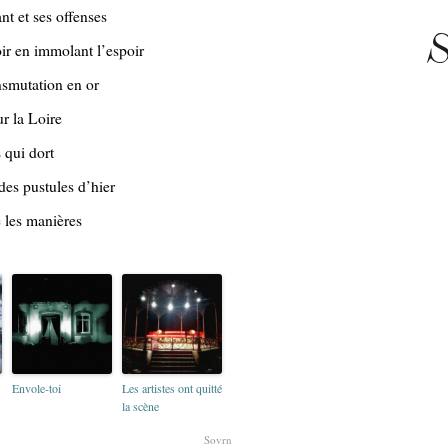
nt et ses offenses
S
ir en immolant l’espoir
nsmutation en or
r la Loire
 qui dort
des pustules d’hier
e les manières
Envole-toi
Les artistes ont quitté
la scène
Sovrn