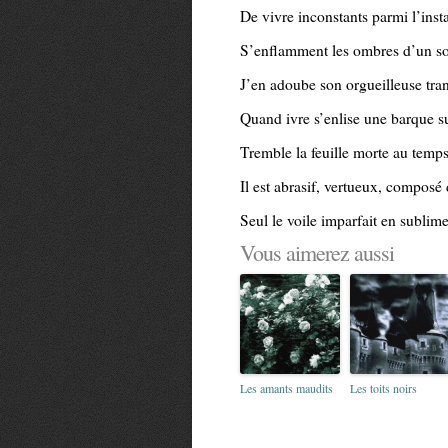
De vivre inconstants parmi l’insta
S’enflamment les ombres d’un so
J’en adoube son orgueilleuse tra
Quand ivre s’enlise une barque su
Tremble la feuille morte au temps
Il est abrasif, vertueux, composé 
Seul le voile imparfait en sublim
Vous aimerez aussi
Les amants maudits
Les toits noirs