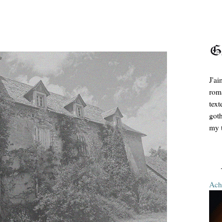
J'ai
roma
text
goth
my t
Ache