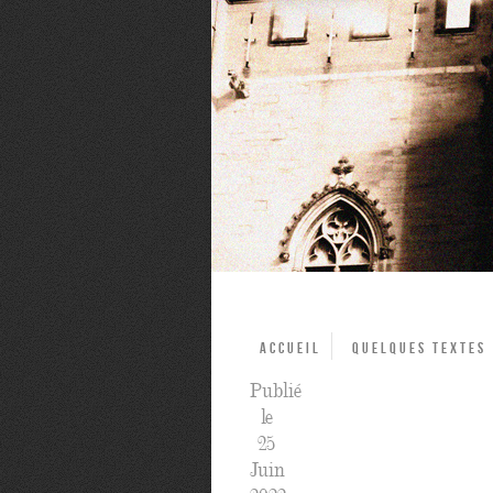
Accueil
Quelques textes
Publié
le
25
Juin