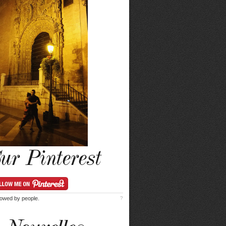
ur Pinterest
lowed by
people.
?