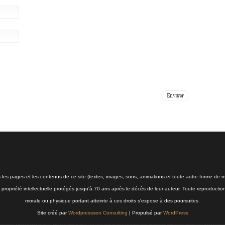
s les pages et les contenus de ce site (textes, images, sons, animations et toute autre forme de mé
la propriété intellectuelle protégés jusqu'à 70 ans après le décès de leur auteur. Toute reproductio
morale ou physique portant atteinte à ces droits s'expose à des poursuites.
Site créé par
Wordpressseo Consulting
| Propulsé par
WordPress