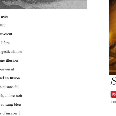
e noie
ttre
ouvoient
l’âtre
 gesticulation
une illusion
ourvoient
iel en fusion
S
s et sans foi
’équilibre noir
Fol
 au sang bleu
s d’un soir ?