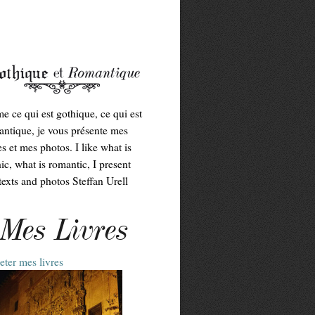
me ce qui est gothique, ce qui est
ntique, je vous présente mes
es et mes photos. I like what is
ic, what is romantic, I present
exts and photos Steffan Urell
Mes Livres
ter mes livres