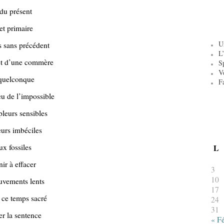
 du présent
et primaire
U
s sans précédent
L’
et d’une commère
S
V
t quelconque
F
eu de l’impossible
leurs sensibles
eurs imbéciles
ux fossiles
L
ir à effacer
3
10
uvements lents
17
, ce temps sacré
24
31
r la sentence
« F