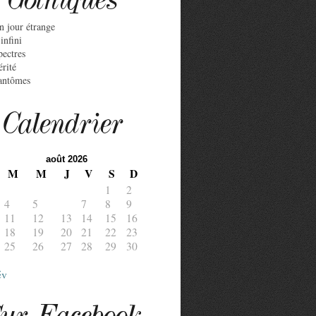
n jour étrange
infini
pectres
érité
antômes
Calendrier
août 2026
M
M
J
V
S
D
1
2
4
5
6
7
8
9
11
12
13
14
15
16
18
19
20
21
22
23
25
26
27
28
29
30
év
ur Facebook