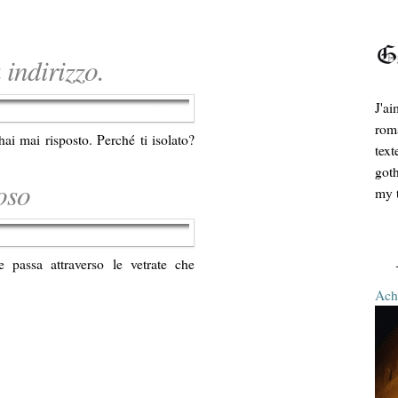
indirizzo.
J'ai
roma
i mai risposto. Perché ti isolato?
text
goth
oso
my t
e passa attraverso le vetrate che
Ache