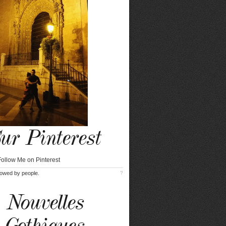
ur Pinterest
lowed by
people.
?
Nouvelles
Gothiques