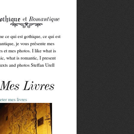
me ce qui est gothique, ce qui est
ntique, je vous présente mes
es et mes photos. I like what is
ic, what is romantic, I present
exts and photos Steffan Urell
Mes Livres
ter mes livres