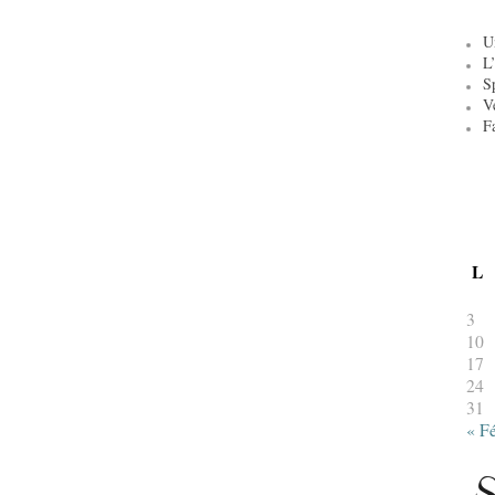
U
L’
S
V
F
L
3
10
17
24
31
« F
S