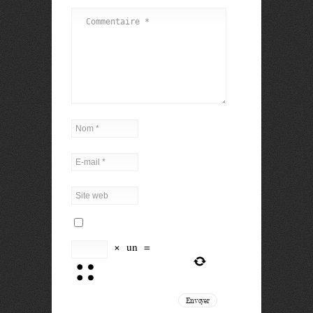
×
un
=