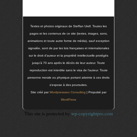
Textes et photos originaux de Steffan Urell. Toutes les
pages et les contenus de ce site (textes, images, sons,
animations et toute autre forme de média), sauf exception
signalée, sont de par les lois françaises et internationales
sur le droit d'auteur et la propriété intellectuelle protégés
jusqu'à 70 ans après le décès de leur auteur. Toute
reproduction est interdite sans le visa de l'auteur. Toute
personne morale ou physique portant atteinte à ces droits
s'expose à des poursuites.
Site créé par
Wordpressseo Consulting
| Propulsé par
WordPress
This site is protected by
wp-copyrightpro.com