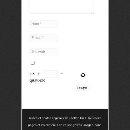
six
+
=
quatorze
Textes et photos originaux de Steffan Urell. Toutes les
pages et les contenus de ce site (textes, images, sons,