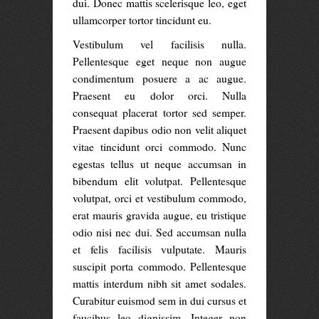
dui. Donec mattis scelerisque leo, eget
ullamcorper tortor tincidunt eu.
Vestibulum vel facilisis nulla.
Pellentesque eget neque non augue
condimentum posuere a ac augue.
Praesent eu dolor orci. Nulla
consequat placerat tortor sed semper.
Praesent dapibus odio non velit aliquet
vitae tincidunt orci commodo. Nunc
egestas tellus ut neque accumsan in
bibendum elit volutpat. Pellentesque
volutpat, orci et vestibulum commodo,
erat mauris gravida augue, eu tristique
odio nisi nec dui. Sed accumsan nulla
et felis facilisis vulputate. Mauris
suscipit porta commodo. Pellentesque
mattis interdum nibh sit amet sodales.
Curabitur euismod sem in dui cursus et
faucibus leo dignissim. Integer non