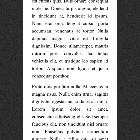
est cursus quis. Duis ornare consequat
molestie. Donec turpis augue, eleifend
in tincidunt at, hendrerit id ipsum.
Nunc erat orci, feugiat cursus porta
accumsan, venenatis ac tortor. Nulla
dapibus magna vitae est fringilla
dignissim. Donec ullamcorper, mauris
rutrum porta convallis, leo tellus
vehicula elit, et tristique leo sapien id
tortor. Aliquam non ligula et justo
consequat porttitor.
Proin quis porttitor nulla. Maecenas in
magna risus. Nulla enim urna, sagittis
dignissim egestas ac, sodales ac nulla.
Lorem ipsum dolor sit amet,
consectetur adipiscing elit. Sed semper
faucibus elit, non tincidunt nisl ornare
non. Phasellus pulvinar fermentum
ultrices. Nulla a tellus dui, sit amet